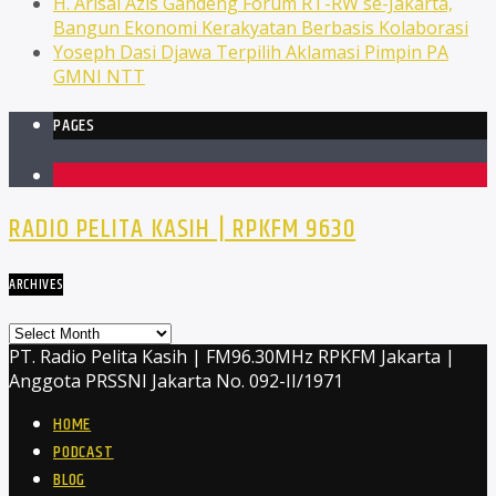
H. Arisal Azis Gandeng Forum RT-RW se-Jakarta,
Bangun Ekonomi Kerakyatan Berbasis Kolaborasi
Yoseph Dasi Djawa Terpilih Aklamasi Pimpin PA
GMNI NTT
PAGES
1
RADIO PELITA KASIH | RPKFM 9630
ARCHIVES
Archives
PT. Radio Pelita Kasih | FM96.30MHz RPKFM Jakarta |
Anggota PRSSNI Jakarta No. 092-II/1971
HOME
PODCAST
BLOG