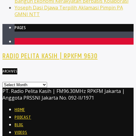
Bangun Ekonomi Kerakyatan Berbasis Kolaborasi
Yoseph Dasi Djawa Terpilih Aklamasi Pimpin PA
GMNI NTT
PAGES
1
RADIO PELITA KASIH | RPKFM 9630
ARCHIVES
Archives
PT. Radio Pelita Kasih | FM96.30MHz RPKFM Jakarta |
Anggota PRSSNI Jakarta No. 092-II/1971
HOME
PODCAST
BLOG
VIDEOS