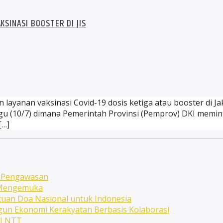
KSINASI BOOSTER DI JIS
ayanan vaksinasi Covid-19 dosis ketiga atau booster di Jaka
ggu (10/7) dimana Pemerintah Provinsi (Pemprov) DKI memi
[…]
n Pengawasan
n Mengemuka
uan Doa Nasional untuk Indonesia
ngun Ekonomi Kerakyatan Berbasis Kolaborasi
NI NTT