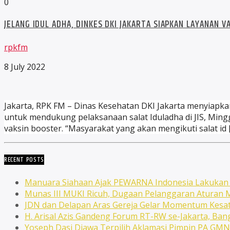
0
JELANG IDUL ADHA, DINKES DKI JAKARTA SIAPKAN LAYANAN VA
rpkfm
8 July 2022
Jakarta, RPK FM – Dinas Kesehatan DKI Jakarta menyiapkan l
untuk mendukung pelaksanaan salat Iduladha di JIS, Min
vaksin booster. “Masyarakat yang akan mengikuti salat id 
RECENT POSTS
Manuara Siahaan Ajak PEWARNA Indonesia Lakuka
Munas III MUKI Ricuh, Dugaan Pelanggaran Atura
JDN dan Delapan Aras Gereja Gelar Momentum Kesat
H. Arisal Azis Gandeng Forum RT-RW se-Jakarta, Ba
Yoseph Dasi Djawa Terpilih Aklamasi Pimpin PA GM