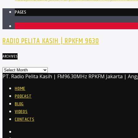
PAGES
1
RADIO PELITA KASIH | RPKFM 9630
ARCHIVES
Archives
PT. Radio Pelita Kasih | FM96.30MHz RPKFM Jakarta | Ang
HOME
PODCAST
BLOG
VIDEOS
CONTACTS