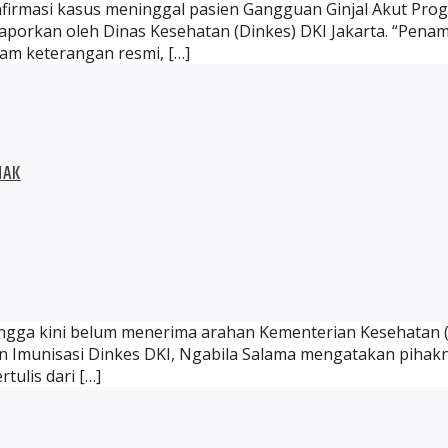
irmasi kasus meninggal pasien Gangguan Ginjal Akut Progre
aporkan oleh Dinas Kesehatan (Dinkes) DKI Jakarta. “Penam
lam keterangan resmi, […]
NAK
hingga kini belum menerima arahan Kementerian Kesehatan (
dan Imunisasi Dinkes DKI, Ngabila Salama mengatakan pihak
tulis dari […]