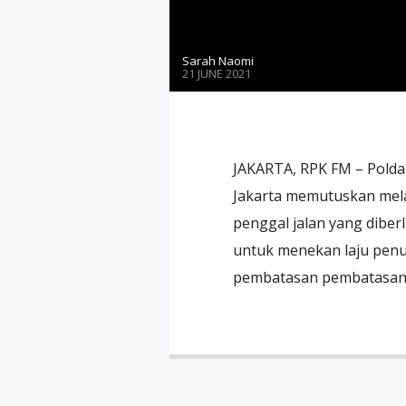
Sarah Naomi
21 JUNE 2021
JAKARTA, RPK FM – Polda
Jakarta memutuskan mela
penggal jalan yang diber
untuk menekan laju penul
pembatasan pembatasan mo