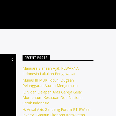
RECENT POSTS
0
Manuara Siahaan Ajak PEWARNA
Indonesia Lakukan Pengawasan
Munas III MUKI Ricuh, Dugaan
Pelanggaran Aturan Mengemuka
JDN dan Delapan Aras Gereja Gelar
Momentum Kesatuan Doa Nasional
untuk Indonesia
H. Arisal Azis Gandeng Forum RT-RW se-
Jakarta, Bangun Ekonomi Kerakyatan