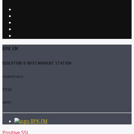
RPK FM
EDUCATION & INFOTAINMENT STATION
CURRENT TRACK
TITLE
ARTIST
RPK FM
Positive SSL