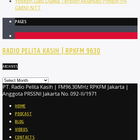
Yoseph Dasi Djawa Terpilih Aklamasi Pimpin PA
GMNI NTT
PAGES
1
RADIO PELITA KASIH | RPKFM 9630
ARCHIVES
Archives
PT. Radio Pelita Kasih | FM96.30MHz RPKFM Jakarta |
Anggota PRSSNI Jakarta No. 092-II/1971
HOME
PODCAST
BLOG
VIDEOS
CONTACTS