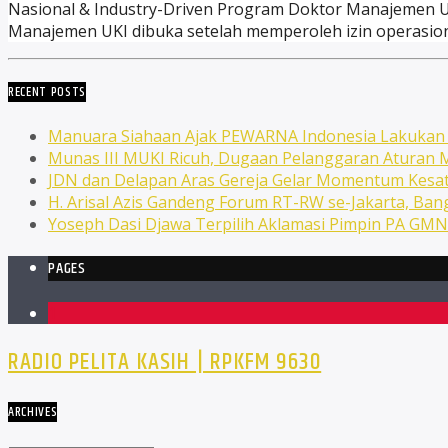
Nasional & Industry-Driven Program Doktor Manajemen UKI 
Manajemen UKI dibuka setelah memperoleh izin operasiona
RECENT POSTS
Manuara Siahaan Ajak PEWARNA Indonesia Lakuka
Munas III MUKI Ricuh, Dugaan Pelanggaran Atura
JDN dan Delapan Aras Gereja Gelar Momentum Kesat
H. Arisal Azis Gandeng Forum RT-RW se-Jakarta, Ba
Yoseph Dasi Djawa Terpilih Aklamasi Pimpin PA GM
PAGES
1
RADIO PELITA KASIH | RPKFM 9630
ARCHIVES