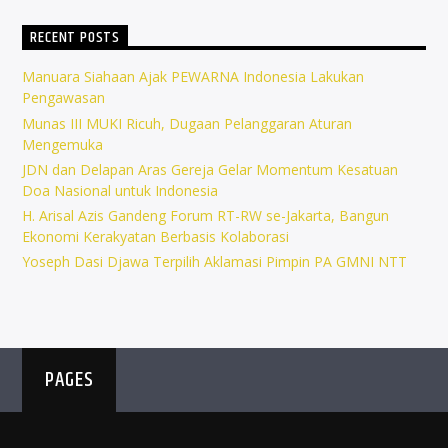
RECENT POSTS
Manuara Siahaan Ajak PEWARNA Indonesia Lakukan
Pengawasan
Munas III MUKI Ricuh, Dugaan Pelanggaran Aturan
Mengemuka
JDN dan Delapan Aras Gereja Gelar Momentum Kesatuan
Doa Nasional untuk Indonesia
H. Arisal Azis Gandeng Forum RT-RW se-Jakarta, Bangun
Ekonomi Kerakyatan Berbasis Kolaborasi
Yoseph Dasi Djawa Terpilih Aklamasi Pimpin PA GMNI NTT
PAGES