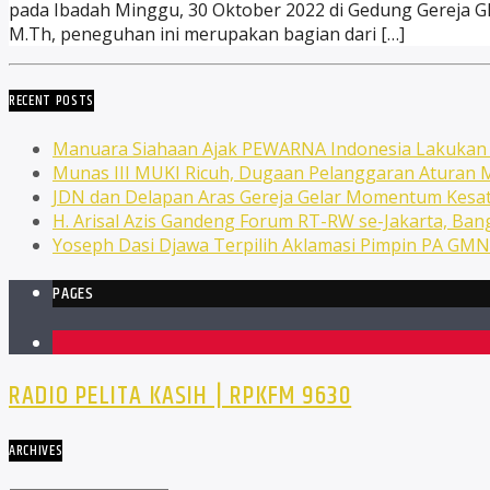
pada Ibadah Minggu, 30 Oktober 2022 di Gedung Gereja GPI
M.Th, peneguhan ini merupakan bagian dari […]
RECENT POSTS
Manuara Siahaan Ajak PEWARNA Indonesia Lakuka
Munas III MUKI Ricuh, Dugaan Pelanggaran Atura
JDN dan Delapan Aras Gereja Gelar Momentum Kesat
H. Arisal Azis Gandeng Forum RT-RW se-Jakarta, Ba
Yoseph Dasi Djawa Terpilih Aklamasi Pimpin PA GM
PAGES
1
RADIO PELITA KASIH | RPKFM 9630
ARCHIVES