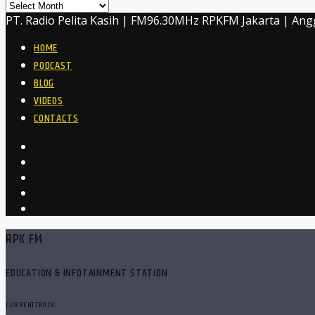
Archives
PT. Radio Pelita Kasih | FM96.30MHz RPKFM Jakarta | Ang
HOME
PODCAST
BLOG
VIDEOS
CONTACTS
RPK FM
EDUCATION & INFOTAINMENT STATION
CURRENT TRACK