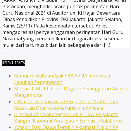
JAKARTA, RPK FM – Gubernur Provinsi DKI Jakarta, Anies
Baswedan, menghadiri acara puncak peringatan Hari
Guru Nasional 2021 di Auditorium Ki Hajar Dewantara,
Dinas Pendidikan Provinsi DKI Jakarta, Jakarta Selatan,
Kamis (25/11). Pada kesempatan tersebut, Anies
mengapresiasi penyelenggaraan peringatan Hari Guru
Nasional yang menampilkan berbagai atraksi kesenian,
mulai dari tari, musik dan lain sebagainya dari […]
RECENT POSTS
Manuara Siahaan Ajak PEWARNA Indonesia
Lakukan Pengawasan
Munas III MUKI Ricuh, Dugaan Pelanggaran Aturan
Mengemuka
JDN dan Delapan Aras Gereja Gelar Momentum
Kesatuan Doa Nasional untuk Indonesia
H. Arisal Azis Gandeng Forum RT-RW se-Jakarta,
Bangun Ekonomi Kerakyatan Berbasis Kolaborasi
Yoseph Dasi Djawa Terpilih Aklamasi Pimpin PA