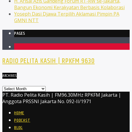
H. Arisal Azis Gandeng Forum RT-RW se-Jakarta,
Bangun Ekonomi Kerakyatan Berbasis Kolaborasi
Yoseph Dasi Djawa Terpilih Aklamasi Pimpin PA
GMNI NTT
PAGES
1
RADIO PELITA KASIH | RPKFM 9630
ARCHIVES
Archives
PT. Radio Pelita Kasih | FM96.30MHz RPKFM Jakarta |
Anggota PRSSNI Jakarta No. 092-II/1971
HOME
PODCAST
BLOG