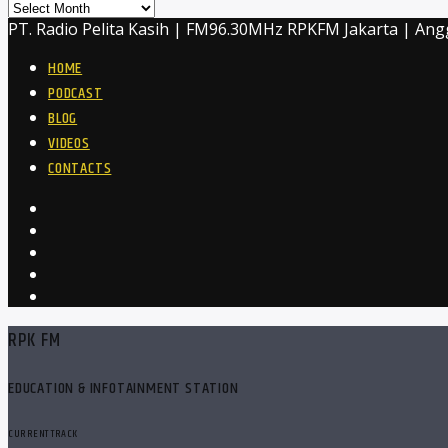
Archives
PT. Radio Pelita Kasih | FM96.30MHz RPKFM Jakarta | Ang
HOME
PODCAST
BLOG
VIDEOS
CONTACTS
RPK FM
EDUCATION & INFOTAINMENT STATION
CURRENT TRACK