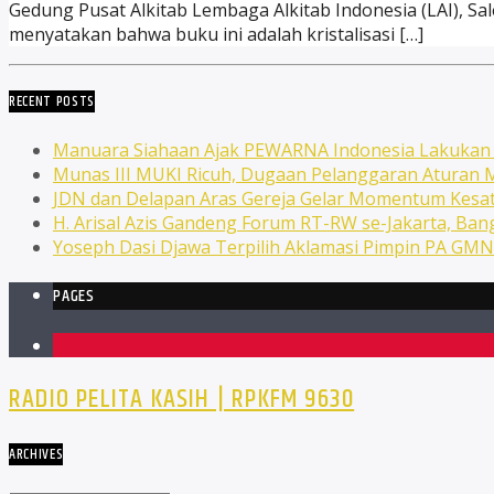
Gedung Pusat Alkitab Lembaga Alkitab Indonesia (LAI), Sal
menyatakan bahwa buku ini adalah kristalisasi […]
RECENT POSTS
Manuara Siahaan Ajak PEWARNA Indonesia Lakuka
Munas III MUKI Ricuh, Dugaan Pelanggaran Atura
JDN dan Delapan Aras Gereja Gelar Momentum Kesat
H. Arisal Azis Gandeng Forum RT-RW se-Jakarta, Ba
Yoseph Dasi Djawa Terpilih Aklamasi Pimpin PA GM
PAGES
1
RADIO PELITA KASIH | RPKFM 9630
ARCHIVES