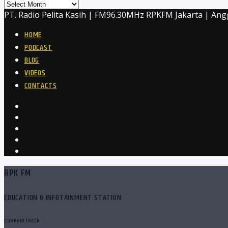
Archives
PT. Radio Pelita Kasih | FM96.30MHz RPKFM Jakarta | Ang
HOME
PODCAST
BLOG
VIDEOS
CONTACTS
RPK FM
EDUCATION & INFOTAINMENT STATION
CURRENT TRACK