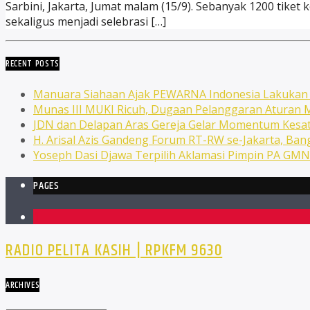
Sarbini, Jakarta, Jumat malam (15/9). Sebanyak 1200 tiket 
sekaligus menjadi selebrasi […]
RECENT POSTS
Manuara Siahaan Ajak PEWARNA Indonesia Lakuka
Munas III MUKI Ricuh, Dugaan Pelanggaran Atura
JDN dan Delapan Aras Gereja Gelar Momentum Kesat
H. Arisal Azis Gandeng Forum RT-RW se-Jakarta, Ba
Yoseph Dasi Djawa Terpilih Aklamasi Pimpin PA GM
PAGES
1
RADIO PELITA KASIH | RPKFM 9630
ARCHIVES