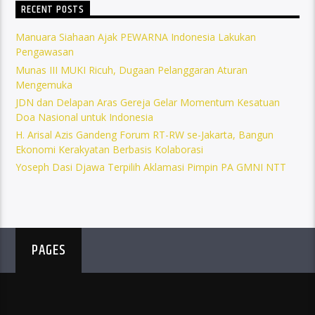
RECENT POSTS
Manuara Siahaan Ajak PEWARNA Indonesia Lakukan
Pengawasan
Munas III MUKI Ricuh, Dugaan Pelanggaran Aturan
Mengemuka
JDN dan Delapan Aras Gereja Gelar Momentum Kesatuan
Doa Nasional untuk Indonesia
H. Arisal Azis Gandeng Forum RT-RW se-Jakarta, Bangun
Ekonomi Kerakyatan Berbasis Kolaborasi
Yoseph Dasi Djawa Terpilih Aklamasi Pimpin PA GMNI NTT
PAGES