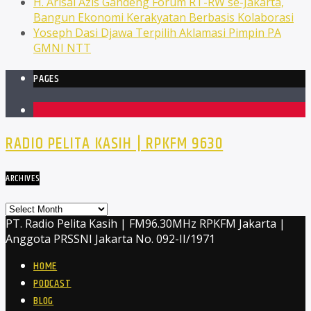
H. Arisal Azis Gandeng Forum RT-RW se-Jakarta,
Bangun Ekonomi Kerakyatan Berbasis Kolaborasi
Yoseph Dasi Djawa Terpilih Aklamasi Pimpin PA
GMNI NTT
PAGES
1
RADIO PELITA KASIH | RPKFM 9630
ARCHIVES
Archives
PT. Radio Pelita Kasih | FM96.30MHz RPKFM Jakarta |
Anggota PRSSNI Jakarta No. 092-II/1971
HOME
PODCAST
BLOG