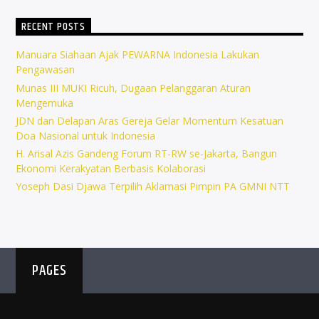
RECENT POSTS
Manuara Siahaan Ajak PEWARNA Indonesia Lakukan
Pengawasan
Munas III MUKI Ricuh, Dugaan Pelanggaran Aturan
Mengemuka
JDN dan Delapan Aras Gereja Gelar Momentum Kesatuan
Doa Nasional untuk Indonesia
H. Arisal Azis Gandeng Forum RT-RW se-Jakarta, Bangun
Ekonomi Kerakyatan Berbasis Kolaborasi
Yoseph Dasi Djawa Terpilih Aklamasi Pimpin PA GMNI NTT
PAGES