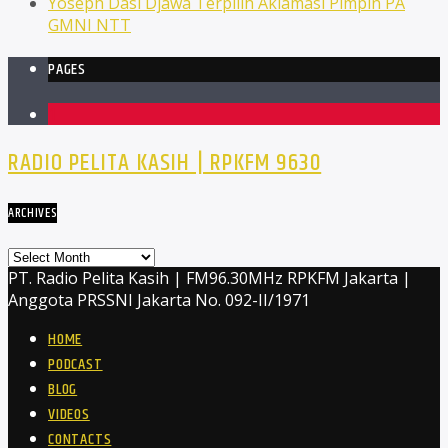
Yoseph Dasi Djawa Terpilih Aklamasi Pimpin PA
GMNI NTT
PAGES
1
RADIO PELITA KASIH | RPKFM 9630
ARCHIVES
Archives
PT. Radio Pelita Kasih | FM96.30MHz RPKFM Jakarta |
Anggota PRSSNI Jakarta No. 092-II/1971
HOME
PODCAST
BLOG
VIDEOS
CONTACTS