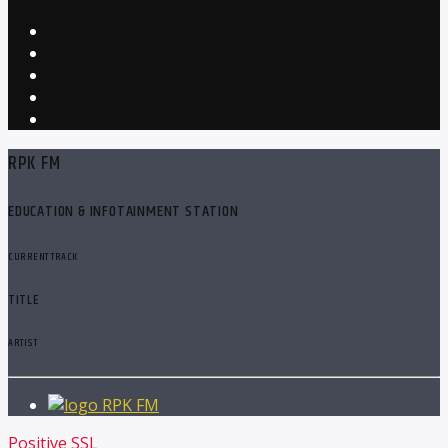
RPK FM
EDUCATION & INFOTAINMENT STATION
CURRENT TRACK
TITLE
ARTIST
RPK FM
Positive SSL