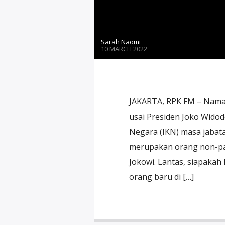
Sarah Naomi
10 MARCH 2022
JAKARTA, RPK FM – Nama
usai Presiden Joko Widod
Negara (IKN) masa jabatan
merupakan orang non-part
Jokowi. Lantas, siapak
orang baru di […]