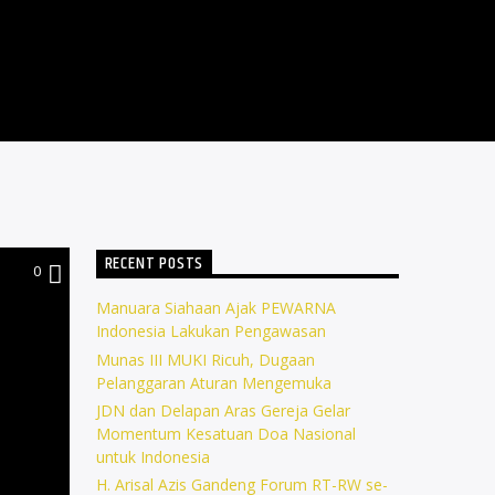
RECENT POSTS
0
Manuara Siahaan Ajak PEWARNA
Indonesia Lakukan Pengawasan
Munas III MUKI Ricuh, Dugaan
Pelanggaran Aturan Mengemuka
JDN dan Delapan Aras Gereja Gelar
Momentum Kesatuan Doa Nasional
untuk Indonesia
H. Arisal Azis Gandeng Forum RT-RW se-