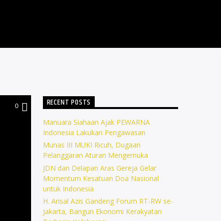
RECENT POSTS
0
Manuara Siahaan Ajak PEWARNA
Indonesia Lakukan Pengawasan
Munas III MUKI Ricuh, Dugaan
Pelanggaran Aturan Mengemuka
JDN dan Delapan Aras Gereja Gelar
Momentum Kesatuan Doa Nasional
untuk Indonesia
H. Arisal Azis Gandeng Forum RT-RW se-
Jakarta, Bangun Ekonomi Kerakyatan