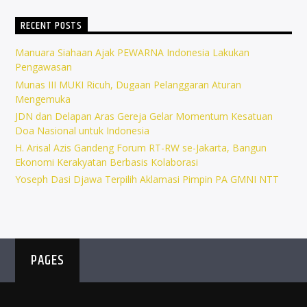
RECENT POSTS
Manuara Siahaan Ajak PEWARNA Indonesia Lakukan
Pengawasan
Munas III MUKI Ricuh, Dugaan Pelanggaran Aturan
Mengemuka
JDN dan Delapan Aras Gereja Gelar Momentum Kesatuan
Doa Nasional untuk Indonesia
H. Arisal Azis Gandeng Forum RT-RW se-Jakarta, Bangun
Ekonomi Kerakyatan Berbasis Kolaborasi
Yoseph Dasi Djawa Terpilih Aklamasi Pimpin PA GMNI NTT
PAGES