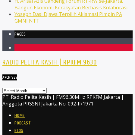
H. Arisal Azis Gandeng Forum RT-RW se-Jakarta,
Bangun Ekonomi Kerakyatan Berbasis Kolaborasi
Yoseph Dasi Djawa Terpilih Aklamasi Pimpin PA
GMNI NTT
PAGES
1
RADIO PELITA KASIH | RPKFM 9630
ARCHIVES
Archives
PT. Radio Pelita Kasih | FM96.30MHz RPKFM Jakarta |
Anggota PRSSNI Jakarta No. 092-II/1971
HOME
PODCAST
BLOG