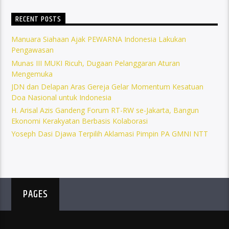
RECENT POSTS
Manuara Siahaan Ajak PEWARNA Indonesia Lakukan
Pengawasan
Munas III MUKI Ricuh, Dugaan Pelanggaran Aturan
Mengemuka
JDN dan Delapan Aras Gereja Gelar Momentum Kesatuan
Doa Nasional untuk Indonesia
H. Arisal Azis Gandeng Forum RT-RW se-Jakarta, Bangun
Ekonomi Kerakyatan Berbasis Kolaborasi
Yoseph Dasi Djawa Terpilih Aklamasi Pimpin PA GMNI NTT
PAGES