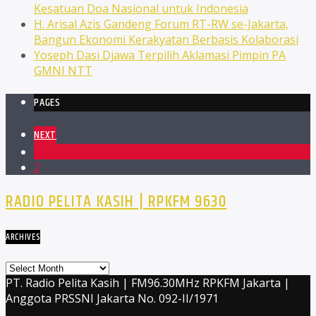
Kesatuan Doa Nasional untuk Indonesia
H. Arisal Azis Gandeng Forum RT-RW se-Jakarta,
Bangun Ekonomi Kerakyatan Berbasis Kolaborasi
Yoseph Dasi Djawa Terpilih Aklamasi Pimpin PA
GMNI NTT
PAGES
NEXT
1
2
RADIO PELITA KASIH | RPKFM 9630
ARCHIVES
Archives
PT. Radio Pelita Kasih | FM96.30MHz RPKFM Jakarta |
Anggota PRSSNI Jakarta No. 092-II/1971