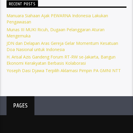
RECENT POSTS
Manuara Siahaan Ajak PEWARNA Indonesia Lakukan
Pengawasan
Munas III MUKI Ricuh, Dugaan Pelanggaran Aturan
Mengemuka
JDN dan Delapan Aras Gereja Gelar Momentum Kesatuan
Doa Nasional untuk Indonesia
H. Arisal Azis Gandeng Forum RT-RW se-Jakarta, Bangun
Ekonomi Kerakyatan Berbasis Kolaborasi
Yoseph Dasi Djawa Terpilih Aklamasi Pimpin PA GMNI NTT
PAGES