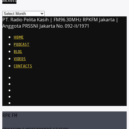
ARCHIVES
Archives
PT. Radio Pelita Kasih | FM96.30MHz RPKFM Jakarta |
Anggota PRSSNI Jakarta No. 092-II/1971
HOME
PODCAST
BLOG
VIDEOS
CONTACTS
RPK FM