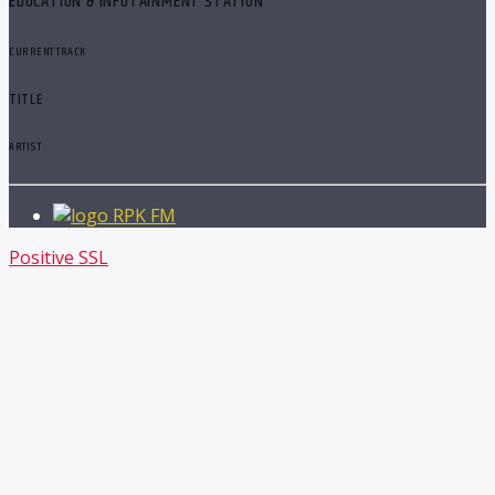
EDUCATION & INFOTAINMENT STATION
CURRENT TRACK
TITLE
ARTIST
RPK FM
Positive SSL