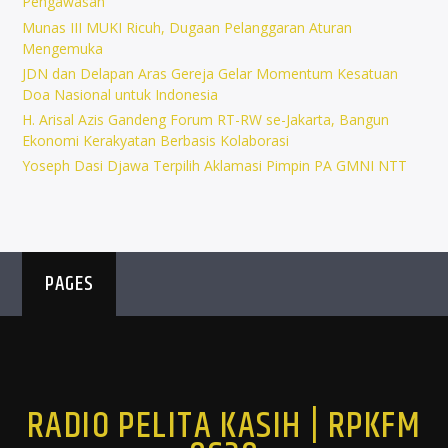
Pengawasan
Munas III MUKI Ricuh, Dugaan Pelanggaran Aturan
Mengemuka
JDN dan Delapan Aras Gereja Gelar Momentum Kesatuan
Doa Nasional untuk Indonesia
H. Arisal Azis Gandeng Forum RT-RW se-Jakarta, Bangun
Ekonomi Kerakyatan Berbasis Kolaborasi
Yoseph Dasi Djawa Terpilih Aklamasi Pimpin PA GMNI NTT
PAGES
RADIO PELITA KASIH | RPKFM