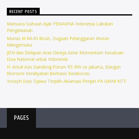
RECENT POSTS
Manuara Siahaan Ajak PEWARNA Indonesia Lakukan
Pengawasan
Munas III MUKI Ricuh, Dugaan Pelanggaran Aturan
Mengemuka
JDN dan Delapan Aras Gereja Gelar Momentum Kesatuan
Doa Nasional untuk Indonesia
H. Arisal Azis Gandeng Forum RT-RW se-Jakarta, Bangun
Ekonomi Kerakyatan Berbasis Kolaborasi
Yoseph Dasi Djawa Terpilih Aklamasi Pimpin PA GMNI NTT
PAGES