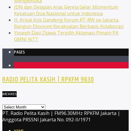
Mengemuka
JDN dan Delapan Aras Gereja Gelar Momentum
Kesatuan Doa Nasional untuk Indonesia
H. Arisal Azis Gandeng Forum RT-RW se-Jakarta,
Bangun Ekonomi Kerakyatan Berbasis Kolaborasi
Yoseph Dasi Djawa Terpilih Aklamasi Pimpin PA
GMNI NTT
PAGES
1
RADIO PELITA KASIH | RPKFM 9630
ARCHIVES
Archives
PT. Radio Pelita Kasih | FM96.30MHz RPKFM Jakarta |
Anggota PRSSNI Jakarta No. 092-II/1971