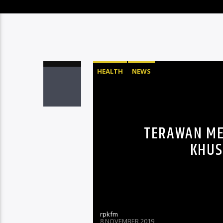
HEALTH
NEWS
TERAWAN M
KHUS
rpkfm
8 NOVEMBER 2019