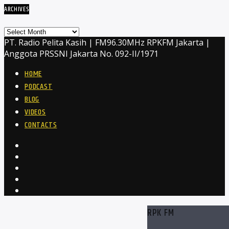
ARCHIVES
Archives
PT. Radio Pelita Kasih | FM96.30MHz RPKFM Jakarta |
Anggota PRSSNI Jakarta No. 092-II/1971
HOME
PODCAST
BLOG
VIDEOS
CONTACTS
RPK FM