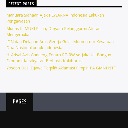
RECENT POSTS
Manuara Siahaan Ajak PEWARNA Indonesia Lakukan
Pengawasan
Munas III MUKI Ricuh, Dugaan Pelanggaran Aturan
Mengemuka
JDN dan Delapan Aras Gereja Gelar Momentum Kesatuan
Doa Nasional untuk Indonesia
H. Arisal Azis Gandeng Forum RT-RW se-Jakarta, Bangun
Ekonomi Kerakyatan Berbasis Kolaborasi
Yoseph Dasi Djawa Terpilih Aklamasi Pimpin PA GMNI NTT
PAGES