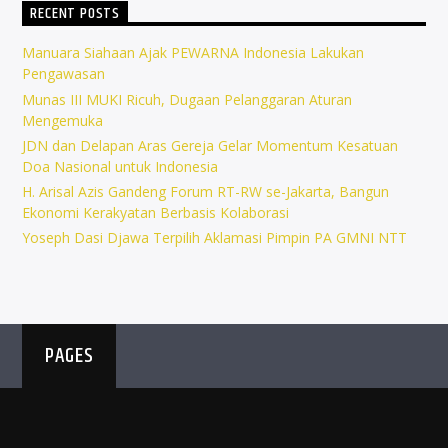
RECENT POSTS
Manuara Siahaan Ajak PEWARNA Indonesia Lakukan
Pengawasan
Munas III MUKI Ricuh, Dugaan Pelanggaran Aturan
Mengemuka
JDN dan Delapan Aras Gereja Gelar Momentum Kesatuan
Doa Nasional untuk Indonesia
H. Arisal Azis Gandeng Forum RT-RW se-Jakarta, Bangun
Ekonomi Kerakyatan Berbasis Kolaborasi
Yoseph Dasi Djawa Terpilih Aklamasi Pimpin PA GMNI NTT
PAGES