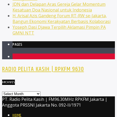
JDN dan Delapan Aras Gereja Gelar Momentum
Kesatuan Doa Nasional untuk Indonesia
H. Arisal Azis Gandeng Forum RT-RW se-Jakarta,
Bangun Ekonomi Kerakyatan Berbasis Kolaborasi
Yoseph Dasi Djawa Terpilih Aklamasi Pimpin PA
GMNI NTT
PAGES
1
RADIO PELITA KASIH | RPKFM 9630
ARCHIVES
Archives
PT. Radio Pelita Kasih | FM96.30MHz RPKFM Jakarta |
Anggota PRSSNI Jakarta No. 092-II/1971
HOME