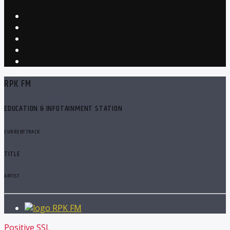
RPK FM
EDUCATION & INFOTAINMENT STATION
CURRENT TRACK
TITLE
ARTIST
RPK FM
Positive SSL