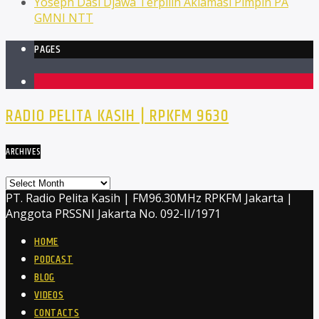
Yoseph Dasi Djawa Terpilih Aklamasi Pimpin PA
GMNI NTT
PAGES
1
RADIO PELITA KASIH | RPKFM 9630
ARCHIVES
Archives
PT. Radio Pelita Kasih | FM96.30MHz RPKFM Jakarta |
Anggota PRSSNI Jakarta No. 092-II/1971
HOME
PODCAST
BLOG
VIDEOS
CONTACTS