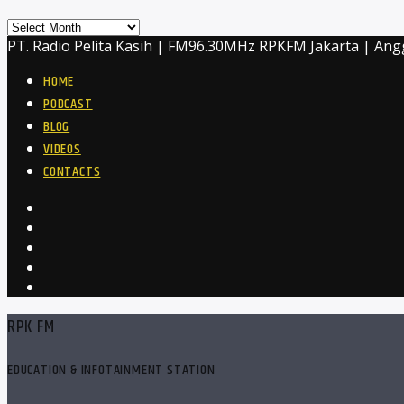
Archives
PT. Radio Pelita Kasih | FM96.30MHz RPKFM Jakarta | Ang
HOME
PODCAST
BLOG
VIDEOS
CONTACTS
RPK FM
EDUCATION & INFOTAINMENT STATION