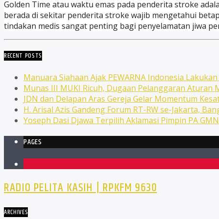
Golden Time atau waktu emas pada penderita stroke adal
berada di sekitar penderita stroke wajib mengetahui bet
tindakan medis sangat penting bagi penyelamatan jiwa pen
RECENT POSTS
Manuara Siahaan Ajak PEWARNA Indonesia Lakuka
Munas III MUKI Ricuh, Dugaan Pelanggaran Atura
JDN dan Delapan Aras Gereja Gelar Momentum Kesat
H. Arisal Azis Gandeng Forum RT-RW se-Jakarta, Ba
Yoseph Dasi Djawa Terpilih Aklamasi Pimpin PA GM
PAGES
1
RADIO PELITA KASIH | RPKFM 9630
ARCHIVES