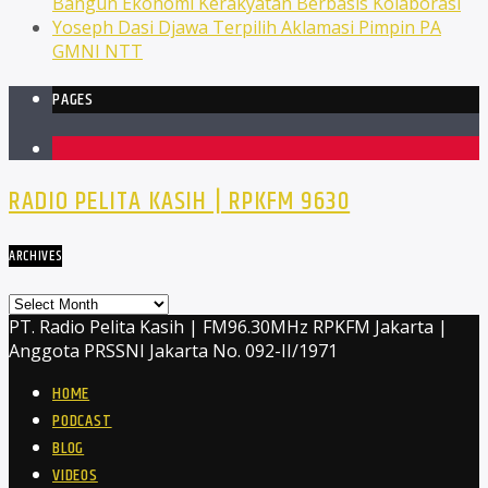
Bangun Ekonomi Kerakyatan Berbasis Kolaborasi
Yoseph Dasi Djawa Terpilih Aklamasi Pimpin PA
GMNI NTT
PAGES
1
RADIO PELITA KASIH | RPKFM 9630
ARCHIVES
Archives
PT. Radio Pelita Kasih | FM96.30MHz RPKFM Jakarta |
Anggota PRSSNI Jakarta No. 092-II/1971
HOME
PODCAST
BLOG
VIDEOS