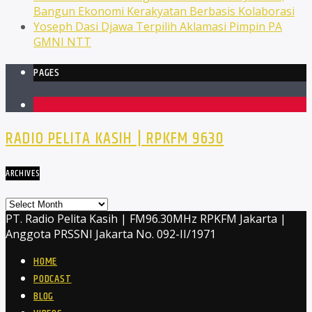
Bangun Ekonomi Kerakyatan Berbasis Kolaborasi
Yoseph Dasi Djawa Terpilih Aklamasi Pimpin PA
GMNI NTT
PAGES
1
RADIO PELITA KASIH | RPKFM 9630
ARCHIVES
Archives
PT. Radio Pelita Kasih | FM96.30MHz RPKFM Jakarta |
Anggota PRSSNI Jakarta No. 092-II/1971
HOME
PODCAST
BLOG