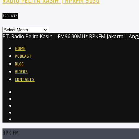
RADIO PELITA KASIH | RPKFM 9630
ARCHIVES
Archives
PT. Radio Pelita Kasih | FM96.30MHz RPKFM Jakarta | Ang
HOME
PODCAST
BLOG
VIDEOS
CONTACTS
RPK FM