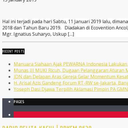
Hal ini terjadi pada hari Sabtu, 11 Januari 2019 lalu, di
2018 dan Tahun Baru 2019. Diadakan di Ecovention Ancol,
Mgr. Ignatius Suharyo, Uskup […]
RECENT POSTS
Manuara Siahaan Ajak PEWARNA Indonesia Lakuka
Munas III MUKI Ricuh, Dugaan Pelanggaran Atura
JDN dan Delapan Aras Gereja Gelar Momentum Kesat
H. Arisal Azis Gandeng Forum RT-RW se-Jakarta, Ba
Yoseph Dasi Djawa Terpilih Aklamasi Pimpin PA GM
PAGES
1