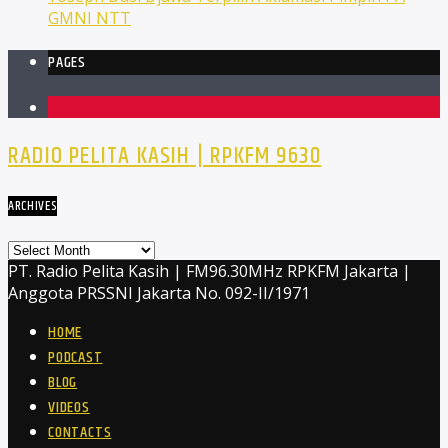
GMNI NTT
PAGES
1
RADIO PELITA KASIH | RPKFM 9630
ARCHIVES
Archives
PT. Radio Pelita Kasih | FM96.30MHz RPKFM Jakarta |
Anggota PRSSNI Jakarta No. 092-II/1971
HOME
PODCAST
BLOG
VIDEOS
CONTACTS