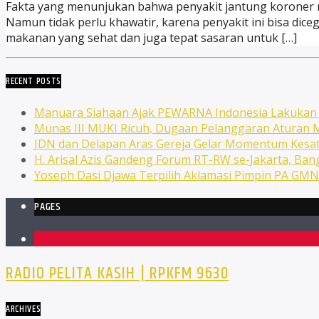
Fakta yang menunjukan bahwa penyakit jantung koroner m
Namun tidak perlu khawatir, karena penyakit ini bisa dic
makanan yang sehat dan juga tepat sasaran untuk […]
RECENT POSTS
Manuara Siahaan Ajak PEWARNA Indonesia Lakuka
Munas III MUKI Ricuh, Dugaan Pelanggaran Atura
JDN dan Delapan Aras Gereja Gelar Momentum Kesat
H. Arisal Azis Gandeng Forum RT-RW se-Jakarta, Ba
Yoseph Dasi Djawa Terpilih Aklamasi Pimpin PA GM
PAGES
1
RADIO PELITA KASIH | RPKFM 9630
ARCHIVES