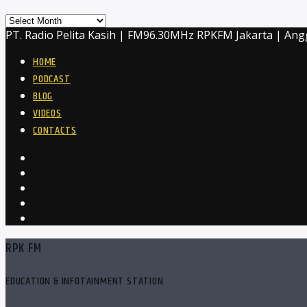
Archives
PT. Radio Pelita Kasih | FM96.30MHz RPKFM Jakarta | Ang
HOME
PODCAST
BLOG
VIDEOS
CONTACTS
RPK FM
EDUCATION & INFOTAINMENT STATION