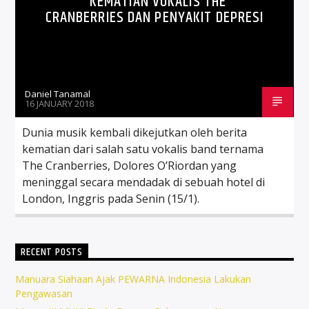
KEMATIAN VOKALIS THE
CRANBERRIES DAN PENYAKIT DEPRESI
Daniel Tanamal
16 JANUARY 2018
Dunia musik kembali dikejutkan oleh berita
kematian dari salah satu vokalis band ternama
The Cranberries, Dolores O’Riordan yang
meninggal secara mendadak di sebuah hotel di
London, Inggris pada Senin (15/1).
RECENT POSTS
Manuara Siahaan Ajak PEWARNA Indonesia Lakukan
Pengawasan