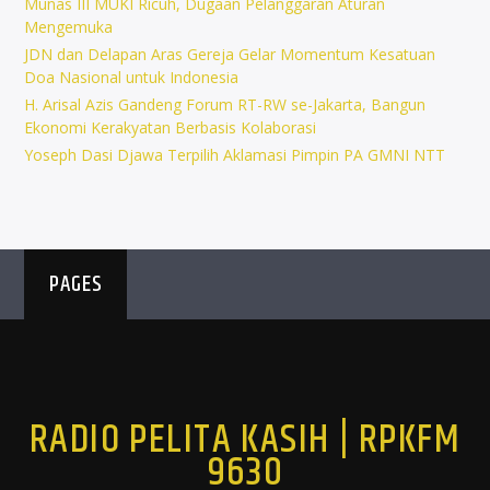
Munas III MUKI Ricuh, Dugaan Pelanggaran Aturan
Mengemuka
JDN dan Delapan Aras Gereja Gelar Momentum Kesatuan
Doa Nasional untuk Indonesia
H. Arisal Azis Gandeng Forum RT-RW se-Jakarta, Bangun
Ekonomi Kerakyatan Berbasis Kolaborasi
Yoseph Dasi Djawa Terpilih Aklamasi Pimpin PA GMNI NTT
PAGES
RADIO PELITA KASIH | RPKFM
9630