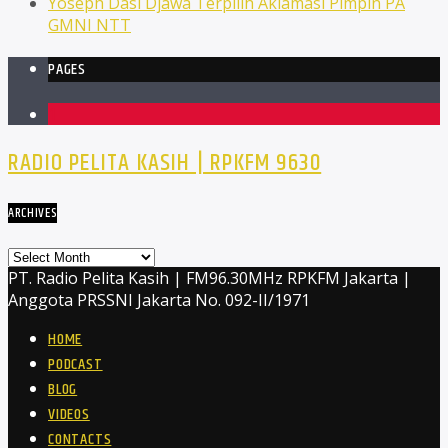
Yoseph Dasi Djawa Terpilih Aklamasi Pimpin PA
GMNI NTT
PAGES
1
RADIO PELITA KASIH | RPKFM 9630
ARCHIVES
Archives
PT. Radio Pelita Kasih | FM96.30MHz RPKFM Jakarta |
Anggota PRSSNI Jakarta No. 092-II/1971
HOME
PODCAST
BLOG
VIDEOS
CONTACTS