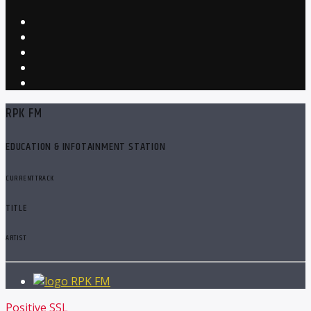
RPK FM
EDUCATION & INFOTAINMENT STATION
CURRENT TRACK
TITLE
ARTIST
RPK FM
Positive SSL