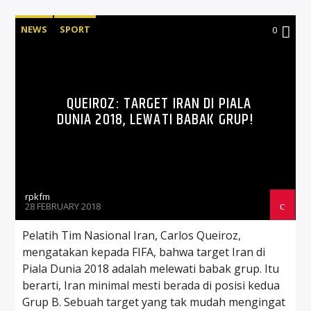
NEWS
SPORT
0
QUEIROZ: TARGET IRAN DI PIALA
DUNIA 2018, LEWATI BABAK GRUP!
rpkfm
28 FEBRUARY 2018
Pelatih Tim Nasional Iran, Carlos Queiroz,
mengatakan kepada FIFA, bahwa target Iran di
Piala Dunia 2018 adalah melewati babak grup. Itu
berarti, Iran minimal mesti berada di posisi kedua
Grup B. Sebuah target yang tak mudah mengingat