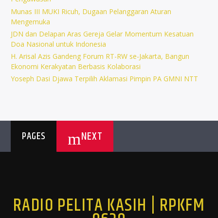
Munas III MUKI Ricuh, Dugaan Pelanggaran Aturan
Mengemuka
JDN dan Delapan Aras Gereja Gelar Momentum Kesatuan
Doa Nasional untuk Indonesia
H. Arisal Azis Gandeng Forum RT-RW se-Jakarta, Bangun
Ekonomi Kerakyatan Berbasis Kolaborasi
Yoseph Dasi Djawa Terpilih Aklamasi Pimpin PA GMNI NTT
NEXT
PAGES
RADIO PELITA KASIH | RPKFM