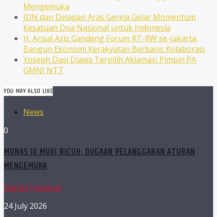
Mengemuka
JDN dan Delapan Aras Gereja Gelar Momentum
Kesatuan Doa Nasional untuk Indonesia
H. Arisal Azis Gandeng Forum RT-RW se-Jakarta,
Bangun Ekonomi Kerakyatan Berbasis Kolaborasi
Yoseph Dasi Djawa Terpilih Aklamasi Pimpin PA
GMNI NTT
YOU MAY ALSO LIKE
News
0
MUNAS III MUKI RICUH, DUGAAN PELANGGARAN ATURAN
MENGEMUKA
Daniel Tanamal
24 July 2026