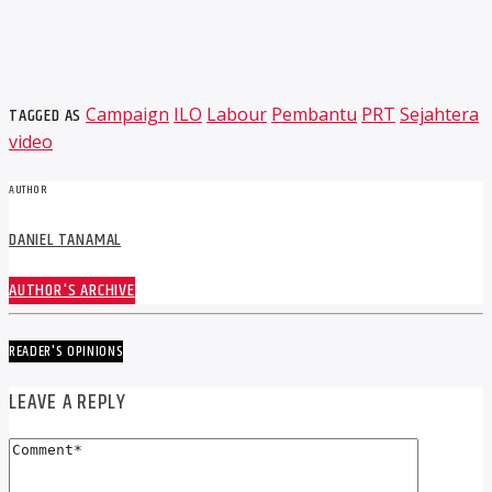
TAGGED AS
Campaign
ILO
Labour
Pembantu
PRT
Sejahtera
video
AUTHOR
DANIEL TANAMAL
AUTHOR'S ARCHIVE
READER'S OPINIONS
LEAVE A REPLY