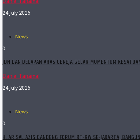
Daniel Tanamal
24 July 2026
News
0
JDN DAN DELAPAN ARAS GEREJA GELAR MOMENTUM KESATUAN
Daniel Tanamal
24 July 2026
News
0
H. ARISAL AZIS GANDENG FORUM RT-RW SE-JAKARTA, BANGU