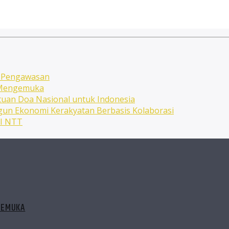
n Pengawasan
n Mengemuka
uan Doa Nasional untuk Indonesia
ngun Ekonomi Kerakyatan Berbasis Kolaborasi
NI NTT
GEMUKA