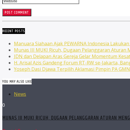
RECENT POSTS
Manuara Siahaan Ajak PEWARNA Indonesia Lakuka
Munas III MUKI Ricuh, Dugaan Pelanggaran Atura
JDN dan Delapan Aras Gereja Gelar Momentum Kesat
H. Arisal Azis Gandeng Forum RT-RW se-Jakarta, Ba
Yoseph Dasi Djawa Terpilih Aklamasi Pimpin PA GM
YOU MAY ALSO LIKE
News
0
MUNAS III MUKI RICUH, DUGAAN PELANGGARAN ATURAN MEN