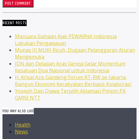
RECENT POSTS
Manuara Siahaan Ajak PEWARNA Indonesia
Lakukan Pengawasan
Munas III MUKI Ricuh, Dugaan Pelanggaran Aturan
Mengemuka
JDN dan Delapan Aras Gereja Gelar Momentum
Kesatuan Doa Nasional untuk Indonesia
H. Arisal Azis Gandeng Forum RT-RW se-Jakarta,
Bangun Ekonomi Kerakyatan Berbasis Kolaborasi
Yoseph Dasi Djawa Terpilih Aklamasi Pimpin PA
GMNI NTT
YOU MAY ALSO LIKE
Health
News