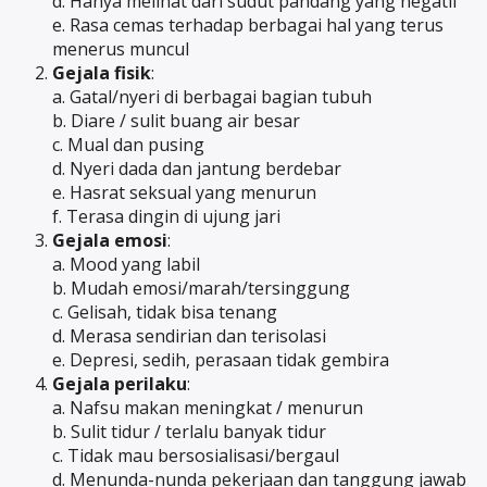
d. Hanya melihat dari sudut pandang yang negatif
e. Rasa cemas terhadap berbagai hal yang terus
menerus muncul
Gejala fisik
:
a. Gatal/nyeri di berbagai bagian tubuh
b. Diare / sulit buang air besar
c. Mual dan pusing
d. Nyeri dada dan jantung berdebar
e. Hasrat seksual yang menurun
f. Terasa dingin di ujung jari
Gejala emosi
:
a. Mood yang labil
b. Mudah emosi/marah/tersinggung
c. Gelisah, tidak bisa tenang
d. Merasa sendirian dan terisolasi
e. Depresi, sedih, perasaan tidak gembira
Gejala perilaku
:
a. Nafsu makan meningkat / menurun
b. Sulit tidur / terlalu banyak tidur
c. Tidak mau bersosialisasi/bergaul
d. Menunda-nunda pekerjaan dan tanggung jawab