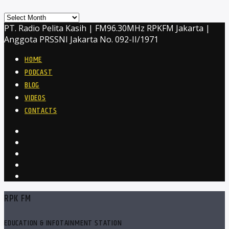
Archives
PT. Radio Pelita Kasih | FM96.30MHz RPKFM Jakarta |
Anggota PRSSNI Jakarta No. 092-II/1971
HOME
PODCAST
BLOG
VIDEOS
CONTACTS
RPK FM
EDUCATION & INFOTAINMENT STATION