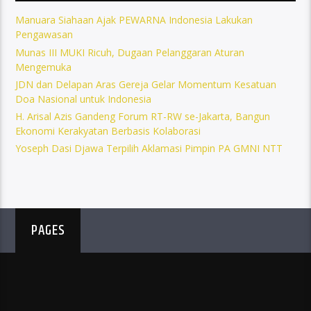
Manuara Siahaan Ajak PEWARNA Indonesia Lakukan
Pengawasan
Munas III MUKI Ricuh, Dugaan Pelanggaran Aturan
Mengemuka
JDN dan Delapan Aras Gereja Gelar Momentum Kesatuan
Doa Nasional untuk Indonesia
H. Arisal Azis Gandeng Forum RT-RW se-Jakarta, Bangun
Ekonomi Kerakyatan Berbasis Kolaborasi
Yoseph Dasi Djawa Terpilih Aklamasi Pimpin PA GMNI NTT
PAGES