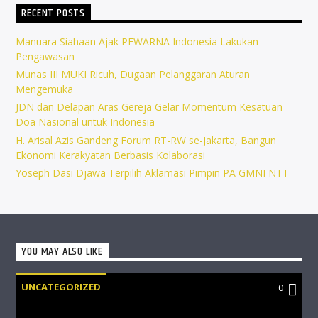
RECENT POSTS
Manuara Siahaan Ajak PEWARNA Indonesia Lakukan
Pengawasan
Munas III MUKI Ricuh, Dugaan Pelanggaran Aturan
Mengemuka
JDN dan Delapan Aras Gereja Gelar Momentum Kesatuan
Doa Nasional untuk Indonesia
H. Arisal Azis Gandeng Forum RT-RW se-Jakarta, Bangun
Ekonomi Kerakyatan Berbasis Kolaborasi
Yoseph Dasi Djawa Terpilih Aklamasi Pimpin PA GMNI NTT
YOU MAY ALSO LIKE
UNCATEGORIZED
0