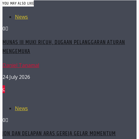
YOU MAY ALSO LIKE
News
0
MUNAS III MUKI RICUH, DUGAAN PELANGGARAN ATURAN
MENGEMUKA
Daniel Tanamal
24 July 2026
News
0
JDN DAN DELAPAN ARAS GEREJA GELAR MOMENTUM