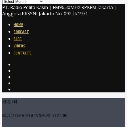
Archives
PT. Radio Pelita Kasih | FM96.30MHz RPKFM Jakarta |
Anggota PRSSNI Jakarta No. 092-II/1971
HOME
PODCAST
BLOG
VIDEOS
CONTACTS
RPK FM
EDUCATION & INFOTAINMENT STATION