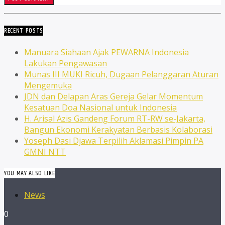
RECENT POSTS
Manuara Siahaan Ajak PEWARNA Indonesia
Lakukan Pengawasan
Munas III MUKI Ricuh, Dugaan Pelanggaran Aturan
Mengemuka
JDN dan Delapan Aras Gereja Gelar Momentum
Kesatuan Doa Nasional untuk Indonesia
H. Arisal Azis Gandeng Forum RT-RW se-Jakarta,
Bangun Ekonomi Kerakyatan Berbasis Kolaborasi
Yoseph Dasi Djawa Terpilih Aklamasi Pimpin PA
GMNI NTT
YOU MAY ALSO LIKE
News
0