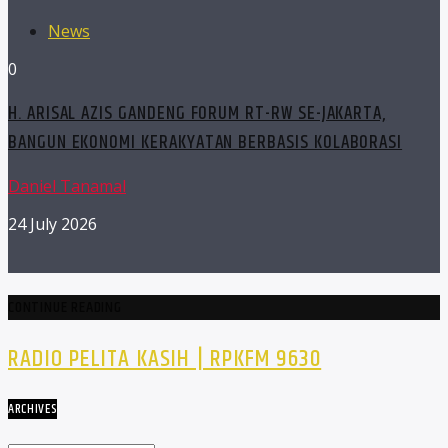
News
0
H. ARISAL AZIS GANDENG FORUM RT-RW SE-JAKARTA,
BANGUN EKONOMI KERAKYATAN BERBASIS KOLABORASI
Daniel Tanamal
24 July 2026
CONTINUE READING
RADIO PELITA KASIH | RPKFM 9630
ARCHIVES