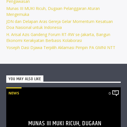
Pengawasan
Munas III MUKI Ricuh, Dugaan Pelanggaran Aturan
Mengemuka
JDN dan Delapan Aras Gereja Gelar Momentum Kesatuan
Doa Nasional untuk Indonesia
H. Arisal Azis Gandeng Forum RT-RW se-Jakarta, Bangun
Ekonomi Kerakyatan Berbasis Kolaborasi
Yoseph Dasi Djawa Terpilih Aklamasi Pimpin PA GMNI NTT
YOU MAY ALSO LIKE
NEWS
0
MUNAS III MUKI RICUH, DUGAAN